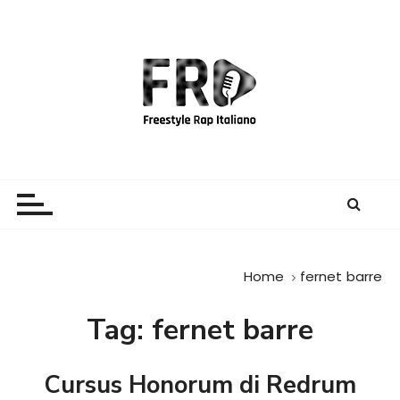
S
a
l
t
a
a
l
c
Freestyle Rap Italiano
Il sito principale sulla disciplina
o
n
t
e
Home
fernet barre
n
u
Tag:
fernet barre
t
o
Cursus Honorum di Redrum