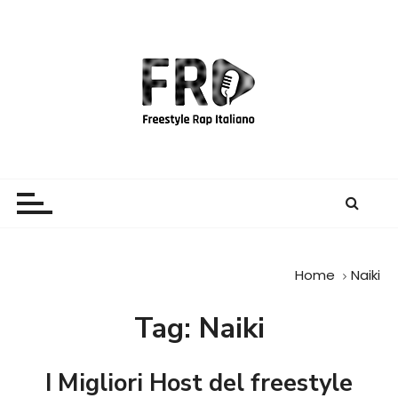
S
a
l
t
a
a
l
c
Freestyle Rap Italiano
Il sito principale sulla disciplina
o
n
t
e
Home
Naiki
n
u
Tag:
Naiki
t
o
I Migliori Host del freestyle