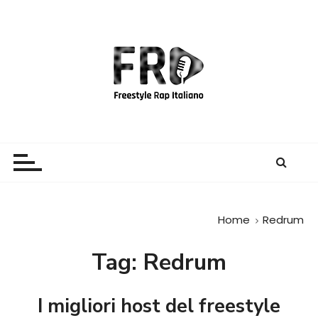
S
a
l
t
a
a
l
c
Freestyle Rap Italiano
Il sito principale sulla disciplina
o
n
t
e
Home
Redrum
n
u
Tag:
Redrum
t
o
I migliori host del freestyle