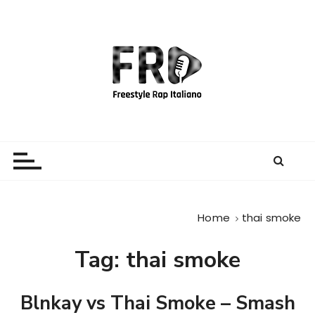
S
a
l
t
a
a
l
c
Freestyle Rap Italiano
Il sito principale sulla disciplina
o
n
t
e
Home
thai smoke
n
u
Tag:
thai smoke
t
o
Blnkay vs Thai Smoke – Smash