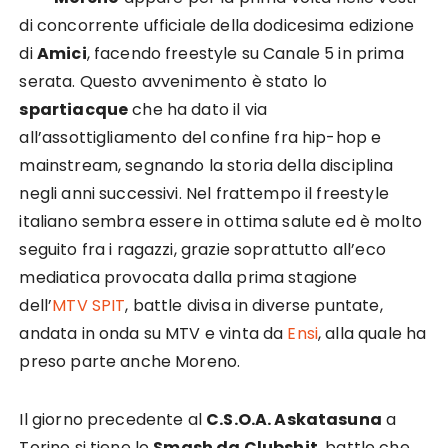
di concorrente ufficiale della dodicesima edizione
di
Amici
, facendo freestyle su Canale 5 in prima
serata. Questo avvenimento è stato lo
spartiacque
che ha dato il via
all’assottigliamento del confine fra hip-hop e
mainstream, segnando la storia della disciplina
negli anni successivi. Nel frattempo il freestyle
italiano sembra essere in ottima salute ed è molto
seguito fra i ragazzi, grazie soprattutto all’eco
mediatica provocata dalla prima stagione
dell’
MTV SPIT
, battle divisa in diverse puntate,
andata in onda su MTV e vinta da
Ensi
, alla quale ha
preso parte anche Moreno.
Il giorno precedente al
C.S.O.A. Askatasuna
a
Torino si tiene lo
Smash da Clubshit
, battle che