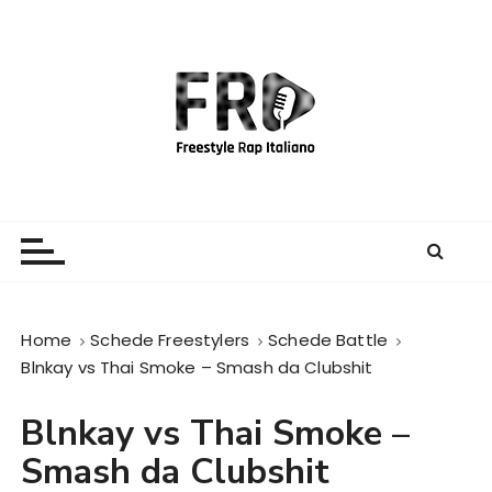
S
a
l
t
a
a
l
c
Freestyle Rap Italiano
Il sito principale sulla disciplina
o
n
t
e
Home
Schede Freestylers
Schede Battle
n
Blnkay vs Thai Smoke – Smash da Clubshit
u
t
Blnkay vs Thai Smoke –
o
Smash da Clubshit