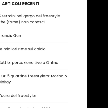
ARTICOLI RECENTI
5 termini nel gergo del freestyle
che (forse) non conosci
Francis Gun
e migliori rime sul calcio
Battle: percezione Live e Online
TOP 5 quartine freestylers: Morbo &
Blnkay
L’aura del freestyler