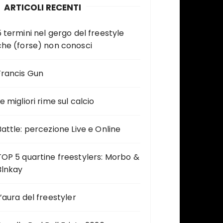
ARTICOLI RECENTI
5 termini nel gergo del freestyle
che (forse) non conosci
Francis Gun
e migliori rime sul calcio
Battle: percezione Live e Online
TOP 5 quartine freestylers: Morbo &
Blnkay
L’aura del freestyler