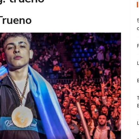
Trueno
L