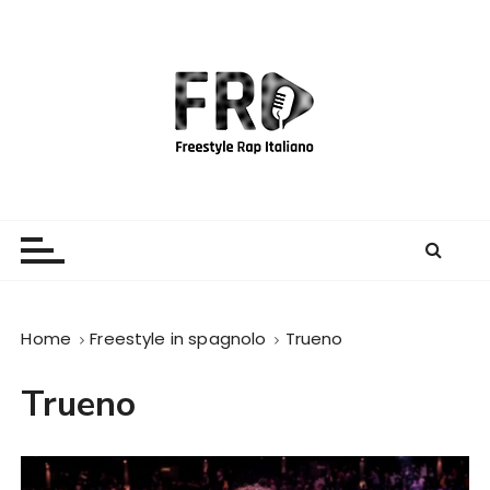
S
a
l
t
a
a
l
c
Freestyle Rap Italiano
Il sito principale sulla disciplina
o
n
t
e
Home
Freestyle in spagnolo
Trueno
n
u
Trueno
t
o