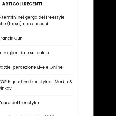
ARTICOLI RECENTI
5 termini nel gergo del freestyle
che (forse) non conosci
Francis Gun
e migliori rime sul calcio
Battle: percezione Live e Online
TOP 5 quartine freestylers: Morbo &
Blnkay
L’aura del freestyler