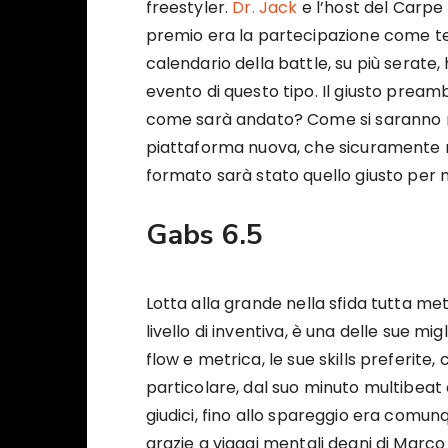
freestyler.
Dr. Jack
e l’host del Carpe R
premio era la partecipazione come te
calendario della battle, su più serate, 
evento di questo tipo. Il giusto preamb
come sarà andato? Come si saranno misu
piattaforma nuova, che sicuramente n
formato sarà stato quello giusto per m
Gabs 6.5
Lotta alla grande nella sfida tutta me
livello di inventiva, è una delle sue mi
flow e metrica, le sue skills preferite
particolare, dal suo minuto multibeat 
giudici, fino allo spareggio era comun
grazie a viaggi mentali degni di Mar