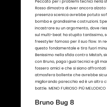
Peccato per i problemi tecnici nella 
Rosso dimostra di aver ancora alzato il 
presenza scenica avrebbe potuto soffrir
bomba e grandissime costruzioni. Spec
incastrare su un argomento, dove ries
sul multi-beat ha stupito tantissimo,
freestyler famoso per il suo flow. In r
questo fondamentale e tira fuori minuti
Benissimo nella sfida contro Mistah, sia
con Bruno, paga i guai tecnici e gli man
fossero amici e che si siano affrontati
atmosfera bollente che avrebbe sicu
migliorando parecchio ed è un altro c
battle. MENO FURIOSO PIÙ MELODICO
Bruno Bug 8