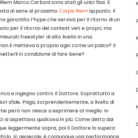
iem Marco Carboni sono stati gli unici fissi. Il
sta di serie al prossimo
Carpe Riem
appunto. Il
ha garantito l’hype che serviva per il ritorno di un
olo per il ritorno dei contest veri e propri, ma
rati freestyler di alto livello in una
on li metteva a proprio agio come un palco? Il
etterli in condizione di fare bene?
trica e ingegno contro Il Dottore. Soprattutto a
gliori sfide. Paga, sorprendentemente, a livello di
, che però non riesce a esprimere al meglio. In
ci si aspettava qualcosa in più. Come detto dai
que leggermente sopra, poi Il Dottore lo supera
co Polo. In generale, è comunque una performance