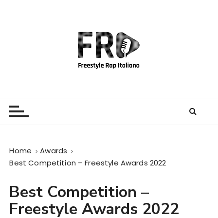
S
a
l
t
a
a
l
c
Freestyle Rap Italiano
Il sito principale sulla disciplina
o
n
t
e
Home
Awards
n
Best Competition – Freestyle Awards 2022
u
t
Best Competition –
o
Freestyle Awards 2022