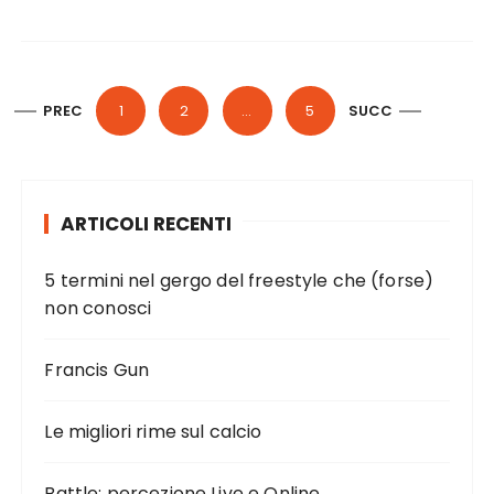
P
PREC
1
2
…
5
SUCC
a
g
i
ARTICOLI RECENTI
n
a
5 termini nel gergo del freestyle che (forse)
z
non conosci
i
o
Francis Gun
n
e
Le migliori rime sul calcio
d
Battle: percezione Live e Online