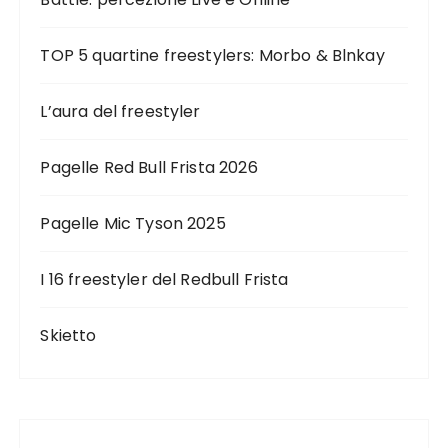
e
g
TOP 5 quartine freestylers: Morbo & Blnkay
l
i
L’aura del freestyler
a
r
Pagelle Red Bull Frista 2026
t
i
Pagelle Mic Tyson 2025
c
I 16 freestyler del Redbull Frista
o
l
Skietto
i