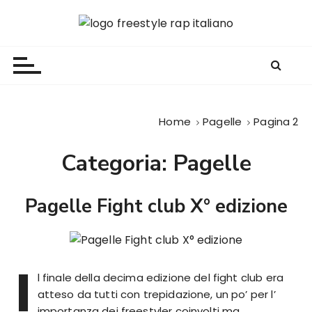
S
a
Freestyle Rap Italiano
Il sito principale sulla disciplina
l
t
a
a
l
Home
Pagelle
Pagina 2
c
o
Categoria:
Pagelle
n
t
e
Pagelle Fight club X° edizione
n
u
t
I
o
l finale della decima edizione del fight club era
atteso da tutti con trepidazione, un po’ per l’
importanza dei freestyler coinvolti ma