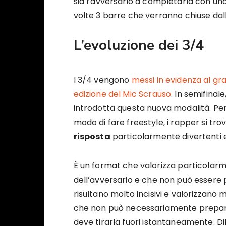
sia l’avversario a completarla con una
volte 3 barre che verranno chiuse dall’
L’evoluzione dei 3/4
I 3/4 vengono
messi in evidenza al gr
edizione del Mic Scrauso
. In semifinale
introdotta questa nuova modalità. Per
modo di fare freestyle, i rapper si tr
risposta
particolarmente divertenti e
È un format che valorizza particolarme
dell’avversario e che non può essere 
risultano molto incisivi e valorizzano m
che non può necessariamente prepa
deve tirarla fuori istantaneamente. Dif