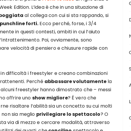
ek Edition. L’idea è che in una situazione di
poggiata
al collega con cui si sta rappando, si
punchline forti.
Ecco perché, forse, i 3/4
ente in questi contesti, ambiti in cui l’aiuto
l’intrattenimento. Poi, ovviamente, sono
pare velocità di pensiero e chiusure rapide con
 in difficoltà i freestyler e creano combinazioni
trattenenti. Perché
abbassare volutamente
la
o alcuni freestyler hanno dimostrato che – messi
ono offrire uno
show migliore
? É vero che
rne risaltare l’abilità sia un concetto su cui molti
e non sia meglio
privilegiare lo spettacolo
? O
ta via di mezzo e cercare modalità, attraverso
ilizzi dei quarti, che
concilino
spettacolo e