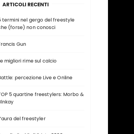
ARTICOLI RECENTI
5 termini nel gergo del freestyle
che (forse) non conosci
Francis Gun
e migliori rime sul calcio
Battle: percezione Live e Online
TOP 5 quartine freestylers: Morbo &
Blnkay
L’aura del freestyler