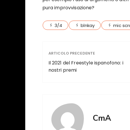
pura improvvisazione?
3/4
blnkay
mic sc
ARTICOLO PRECEDENTE
Il 2021 del Freestyle ispanofono: i
nostri premi
CmA