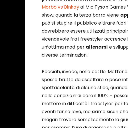
Morbo vs Blnkay
al Mic Tyson Games We
show, quando la terza barra viene
ap
può sì stupire il pubblico e tirare fuori
dovrebbero essere utilizzati principalm
vicendevole fra i freestyler accresce 
un’ottima mod per
allenarsi
e svilup
diverse terminazioni.
Bocciati, invece, nelle battle. Mettono
spesso brutte da ascoltare e poco in
spettacolarità di alcune sfide, quand
nelle condizioni di dare il 100% – poss
mettere in difficoltà i freestyler per fa
eventi fanno leva, ma siamo sicuri ch
magari trovare semplicemente la gius
per esempio l’uso di argomenti o altri ut