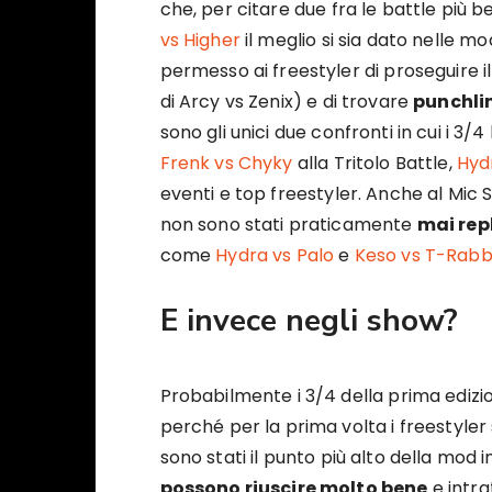
che, per citare due fra le battle più be
vs Higher
il meglio si sia dato nelle m
permesso ai freestyler di proseguire i
di Arcy vs Zenix) e di trovare
punchli
sono gli unici due confronti in cui i 3/
Frenk vs Chyky
alla Tritolo Battle,
Hyd
eventi e top freestyler. Anche al Mic S
non sono stati praticamente
mai rep
come
Hydra vs Palo
e
Keso vs T-Rabb
E invece negli show?
Probabilmente i 3/4 della prima edizi
perché per la prima volta i freestyle
sono stati il punto più alto della mod in 
possono riuscire molto bene
e intra