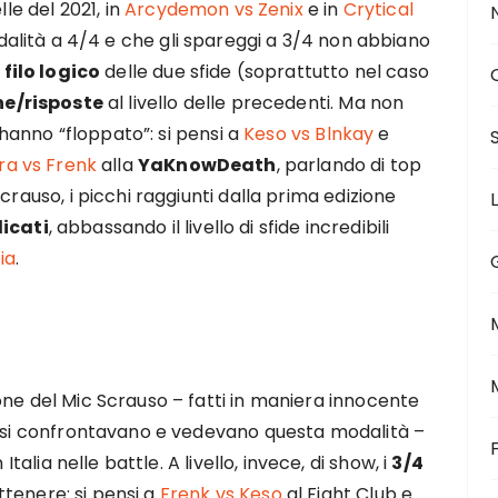
lle del 2021, in
Arcydemon vs Zenix
e in
Crytical
odalità a 4/4 e che gli spareggi a 3/4 non abbiano
l
filo logico
delle due sfide (soprattutto nel caso
ne/risposte
al livello delle precedenti. Ma non
4 hanno “floppato”: si pensi a
Keso vs Blnkay
e
ra vs Frenk
alla
YaKnowDeath
, parlando di top
crauso, i picchi raggiunti dalla prima edizione
licati
, abbassando il livello di sfide incredibili
ia
.
one del Mic Scrauso – fatti in maniera innocente
r si confrontavano e vedevano questa modalità –
Italia nelle battle. A livello, invece, di show, i
3/4
ttenere: si pensi a
Frenk vs Keso
al Fight Club e