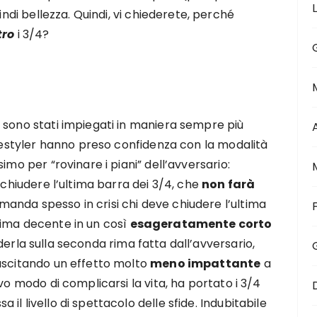
indi bellezza. Quindi, vi chiederete, perché
tro
i 3/4?
 sono stati impiegati in maniera sempre più
reestyler hanno preso confidenza con la modalità
imo per “rovinare i piani” dell’avversario:
 chiudere l’ultima barra dei 3/4, che
non farà
manda spesso in crisi chi deve chiudere l’ultima
rima decente in un così
esageratamente corto
uderla sulla seconda rima fatta dall’avversario,
uscitando un effetto molto
meno impattante
a
vo modo di complicarsi la vita, ha portato i 3/4
l livello di spettacolo delle sfide. Indubitabile