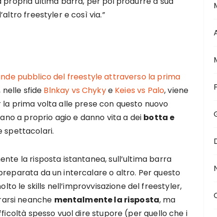
 propria ultima barra, per poi produrre a sua
altro freestyler e così via.”
ande pubblico del freestyle attraverso la prima
, nelle sfide
Blnkay vs Chyky
e
Keies vs Palo
, viene
 la prima volta alle prese con questo nuovo
ovano a proprio agio e danno vita a dei
botta e
 spettacolari.
nte la risposta istantanea, sull’ultima barra
preparata da un intercalare o altro. Per questo
olto le skills nell’improvvisazione del freestyler,
rarsi neanche
mentalmente la risposta
, ma
ficoltà spesso vuol dire stupore (per quello che i