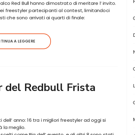
palco Red Bull hanno dimostrato di meritare l’ invito.
i freestyler partecipanti al contest, limitandoci
ti che sono arrivati ai quarti di finale:
TINUA A LEGGERE
r del Redbull Frista
 dell’ anno: 16 tra i migliori freestyler ad oggi si
à la meglio.
scelti come Big dell’ evento, e gli altri 8 sono stati