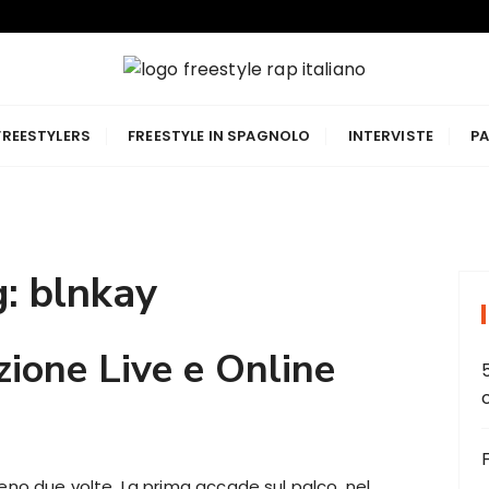
p Italiano
FREESTYLERS
FREESTYLE IN SPAGNOLO
INTERVISTE
PA
g:
blnkay
zione Live e Online
meno due volte. La prima accade sul palco, nel