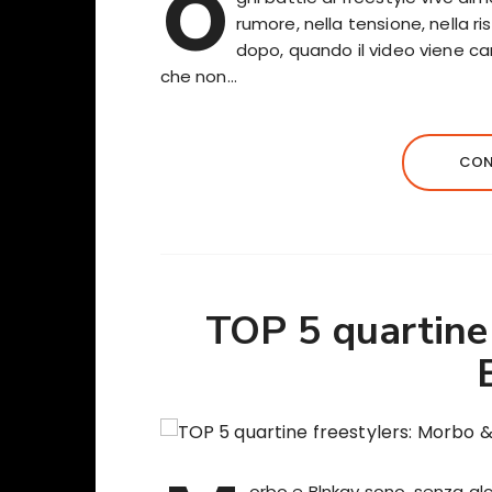
O
rumore, nella tensione, nella 
dopo, quando il video viene c
che non…
CON
TOP 5 quartine 
orbo e Blnkay sono, senza alc