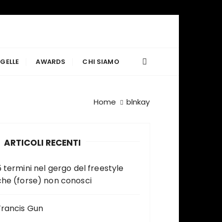
GELLE
AWARDS
CHI SIAMO
Home
blnkay
ARTICOLI RECENTI
5 termini nel gergo del freestyle
che (forse) non conosci
Francis Gun