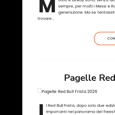
M
sempre, per molti i Messi e R
generazione. Ma se tentassimo
trovare…
CON
Pagelle Red
I
l Red Bull Frista, dopo solo due edizio
importanti nel panorama del frees