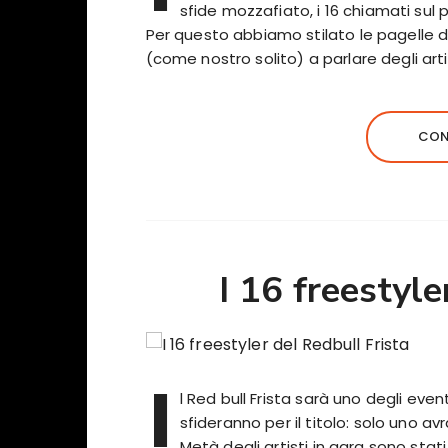
sfide mozzafiato, i 16 chiamati sul 
Per questo abbiamo stilato le pagelle de
(come nostro solito) a parlare degli artis
CON
I 16 freestyle
I
l Red bull Frista sarà uno degli eventi
sfideranno per il titolo: solo uno avr
Metà degli artisti in gara sono stati 