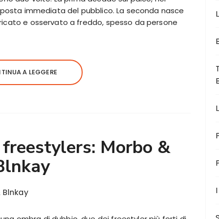
risposta immediata del pubblico. La seconda nasce
L
aricato e osservato a freddo, spesso da persone
TINUA A LEGGERE
freestylers: Morbo &
Blnkay
I
una ombra di dubbio, due dei freestyler più forti di