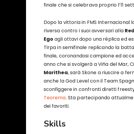
finale che si celebrava proprio l’11 se
Dopo la vittoria in FMS Internacional l
riversa contro i suoi avversari alla
Red
Ego
agli ottavi dopo una réplica ed es
Tirpa in semifinale replicando la batt
finale, coronandosi campione ed acced
anno che si svolgerà a Viña del Mar, Ci
Marithea
, sarà Skone a riuscire a fer
anche la God Level con il Team Spagn
sconfiggere in confronti diretti freest
Teorema
. Sta partecipando attualme
dei favoriti.
Skills