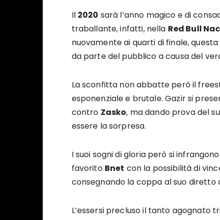
Il
2020
sarà l’anno magico e di consac
traballante, infatti, nella
Red Bull Na
nuovamente ai quarti di finale, quest
da parte del pubblico a causa del ver
La sconfitta non abbatte però il freesty
esponenziale e brutale. Gazir si prese
contro
Zasko
, ma dando prova del su
essere la sorpresa.
I suoi sogni di gloria però si infrango
favorito
Bnet
con la possibilità di vin
consegnando la coppa al suo diretto 
L’essersi precluso il tanto agognato t