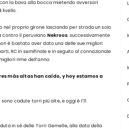
con la bava alla bocca mietendo avversari
livello.
ato nel proprio girone lasciando per strada un solo
a contro il peruviano
Nekroos
; successivamente
 non è bastato aver dato una delle sue migliori
arti, RC in semifinale e in seguito al connazionale
migliori rime dell’anno:
orres más altas han caído, y hoy estamos a
 sono cadute torri più alte, e oggi è l’11
uta in sé delle Torri Gemelle, alla data della