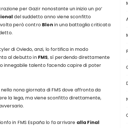
razione per Gazir nonostante un inizio un po’
cional
del suddetto anno viene sconfitto
a volta però contro
Blon
in una battaglia criticata
detto.
ler di Oviedo, anzi, lo fortifica in modo
nta al debutto in
FMS
, sí perdendo direttamente
o innegabile talento facendo capire di poter
no nella nona giornata di FMS dove affronta da
cere la lega, ma viene sconfitto direttamente,
avversario.
rionfo in FMS España lo fa arrivare
alla Final