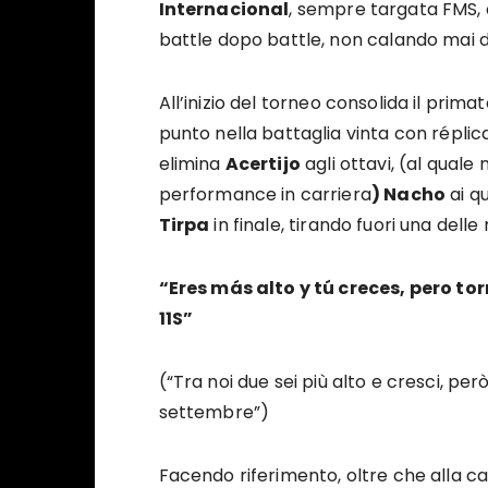
Internacional
, sempre targata FMS, 
battle dopo battle, non calando mai di 
All’inizio del torneo consolida il prim
punto nella battaglia vinta con réplic
elimina
Acertijo
agli ottavi, (al quale
performance in carriera
) Nacho
ai qu
Tirpa
in finale, tirando fuori una delle 
“Eres más alto y tú creces, pero t
11S”
(“Tra noi due sei più alto e cresci, però
settembre”)
Facendo riferimento, oltre che alla cad