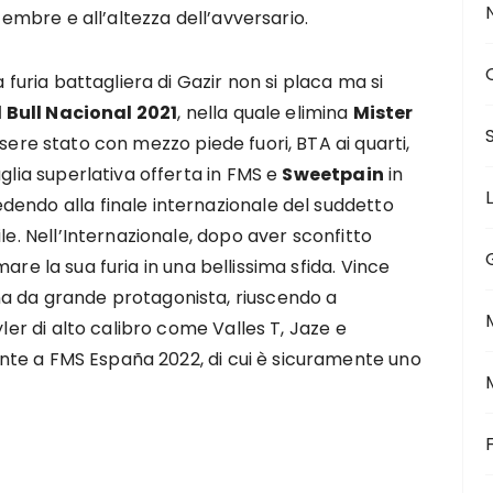
ttembre e all’altezza dell’avversario.
a furia battagliera di Gazir non si placa ma si
 Bull Nacional 2021
, nella quale elimina
Mister
sere stato con mezzo piede fuori, BTA ai quarti,
aglia superlativa offerta in FMS e
Sweetpain
in
endo alla finale internazionale del suddetto
le. Nell’Internazionale, dopo aver sconfitto
mare la sua furia in una bellissima sfida. Vince
a da grande protagonista, riuscendo a
yler di alto calibro come Valles T, Jaze e
nte a FMS España 2022, di cui è sicuramente uno