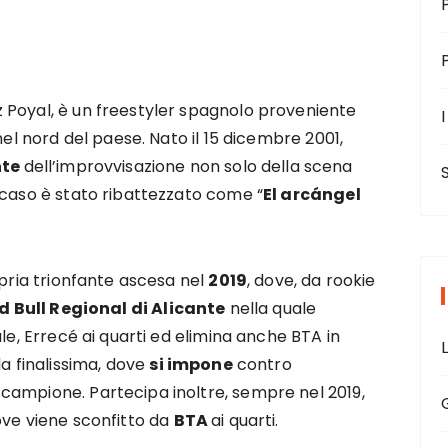
 Poyal, è un freestyler spagnolo proveniente
I
nel nord del paese. Nato il 15 dicembre 2001,
nte
dell’improvvisazione non solo della scena
 caso è stato ribattezzato come “
El arcángel
opria trionfante ascesa nel
2019
, dove, da rookie
d Bull Regional di Alicante
nella quale
le, Errecé ai quarti ed elimina anche BTA in
la finalissima, dove
si impone
contro
campione. Partecipa inoltre, sempre nel 2019,
ve viene sconfitto da
BTA
ai quarti.