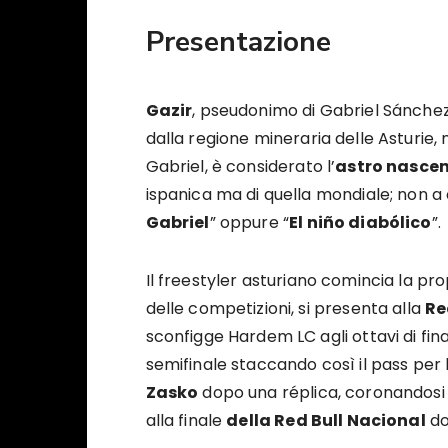
Presentazione
Gazir
, pseudonimo di Gabriel Sánchez
dalla regione mineraria delle Asturie, 
Gabriel, è considerato l’
astro nasce
ispanica ma di quella mondiale; non a
Gabriel
” oppure “
El niño diabólico
”.
Il freestyler asturiano comincia la pr
delle competizioni, si presenta alla
Re
sconfigge Hardem LC agli ottavi di fina
semifinale staccando così il pass per 
Zasko
dopo una réplica, coronandosi 
alla finale
della Red Bull Nacional
do