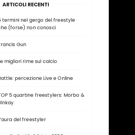
ARTICOLI RECENTI
5 termini nel gergo del freestyle
che (forse) non conosci
Francis Gun
e migliori rime sul calcio
Battle: percezione Live e Online
TOP 5 quartine freestylers: Morbo &
Blnkay
L’aura del freestyler