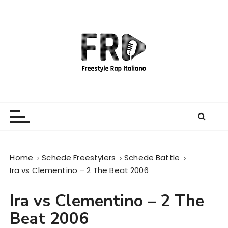
S
a
l
t
a
a
l
c
Freestyle Rap Italiano
Il sito principale sulla disciplina
o
n
t
e
Home
Schede Freestylers
Schede Battle
n
Ira vs Clementino – 2 The Beat 2006
u
t
Ira vs Clementino – 2 The
o
Beat 2006