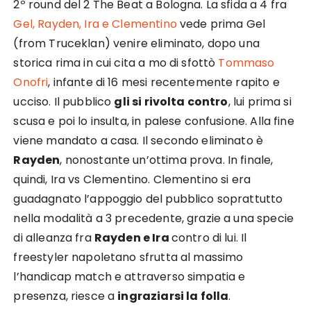
2º round del 2 The Beat a Bologna. La sfida a 4 fra
Gel, Rayden, Ira e Clementino
vede prima Gel
(from Truceklan) venire eliminato, dopo una
storica rima in cui cita a mo di sfottò
Tommaso
Onofri
, infante di 16 mesi recentemente rapito e
ucciso. Il pubblico
gli si rivolta contro
, lui prima si
scusa e poi lo insulta, in palese confusione. Alla fine
viene mandato a casa. Il secondo eliminato è
Rayden
, nonostante un’ottima prova. In finale,
quindi, Ira vs Clementino. Clementino si era
guadagnato l’appoggio del pubblico soprattutto
nella modalità a 3 precedente, grazie a una specie
di alleanza fra
Rayden e Ira
contro di lui. Il
freestyler napoletano sfrutta al massimo
l’handicap match e attraverso simpatia e
presenza, riesce a
ingraziarsi la folla
.