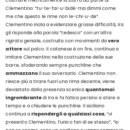
costruire metricamente la barra da parte di
Clementino: “tu-te-fai-u-bidé-ma dimmi come
me che questo le rime non le-chi-u-de”.
Clementino inizia a evidenziare grosse difficoltà, Ira
gli risponde alla parola “tedesco” con un’altra
rigirata geniale, costruita con movimenti da
vero
attore
sul palco. Il catanese è on fire, continua a
imitare Clementino nella costruzione delle sue
barre, sfoderando sempre punchline che
ammazzano
il suo avversario. Clementino non
riesce più a tirare fuori una rima decente, viene
devastato dalla presenza scenica
quantomai
ingrombrante
di Ira e fa fatica persino a stare a
tempo e a chiudere le punchline. Il siciliano
continua a
rispondergli a qualsiasi cosa
, “vi
presento Clementino, l’unico fan di se stesso”, “io