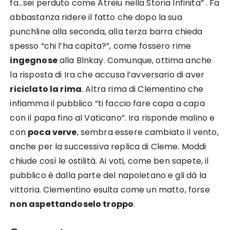
fa…sei perduto come Atreiu nella Storia Infinita” . Fa
abbastanza ridere il fatto che dopo la sua
punchline alla seconda, alla terza barra chieda
spesso “chi l’ha capita?”, come fossero rime
ingegnose
alla Blnkay. Comunque, ottima anche
la risposta di Ira che accusa l’avversario di aver
riciclato la rima
. Altra rima di Clementino che
infiamma il pubblico “ti faccio fare capa a capa
con il papa fino al Vaticano”. Ira risponde malino e
con
poca verve
, sembra essere cambiato il vento,
anche per la successiva replica di Cleme. Moddi
chiude così le ostilità. Ai voti, come ben sapete, il
pubblico è dalla parte del napoletano e gli dà la
vittoria. Clementino esulta come un matto, forse
non aspettandoselo troppo
.