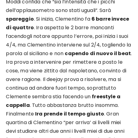
Moddi confida che “sia l’intensità che i picchi
dell’applausometro sono stati uguali”. Sarà
spareggio
. Si inizia, Clementino fa
6 barre invece
di quattro
. Ira aspetta le 2 barre mancanti
facendogli notare appunto l’errore, poi inizia i suoi
4/4, ma Clementino interviene sul 2/4, togliendo la
parola al siciliano e non
capendo di nuovo il beat
.
Ira prova a intervenire per rimettere a posto le
cose, ma viene zittito dal napoletano, convinto di
avere ragione. Il deejay prova a risolvere, ma si
continua ad andare fuori tempo, soprattutto
Clemente sembra stia facendo un
freestyle a
cappella
. Tutto abbastanza brutto insomma.
Finalmente
Ira prende il tempo giusto
. Gran
quartina di Clementino “per arriva’ ai livelli miei
devi studiare altri due anni i livelli miei di due anni