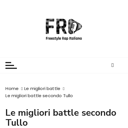
S
a
l
t
a
a
l
c
Freestyle Rap Italiano
Il sito principale sulla disciplina
o
n
t
e
Home
Le migliori battle
n
Le migliori battle secondo Tullo
u
t
Le migliori battle secondo
o
Tullo