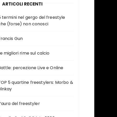
ARTICOLI RECENTI
5 termini nel gergo del freestyle
che (forse) non conosci
Francis Gun
e migliori rime sul calcio
Battle: percezione Live e Online
TOP 5 quartine freestylers: Morbo &
Blnkay
L’aura del freestyler