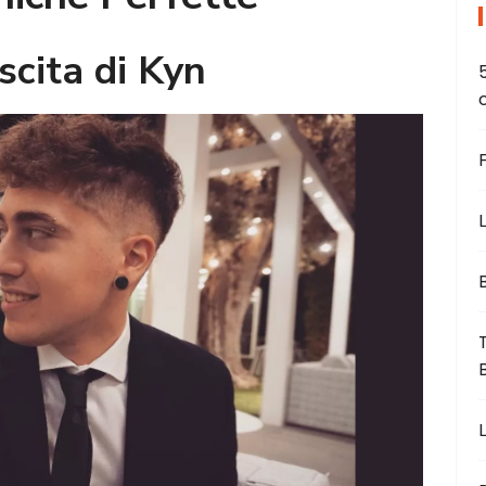
scita di Kyn
L