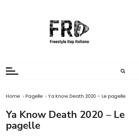
S
a
l
t
a
a
l
c
Freestyle Rap Italiano
Il sito principale sulla disciplina
o
n
t
e
Home
Pagelle
Ya Know Death 2020 – Le pagelle
n
u
Ya Know Death 2020 – Le
t
o
pagelle