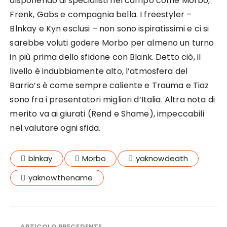
disponendo di specialisti nel campo come Morbo,
Frenk, Gabs e compagnia bella. I freestyler –
Blnkay e Kyn esclusi – non sono ispiratissimi e ci si
sarebbe voluti godere Morbo per almeno un turno
in più prima dello sfidone con Blank. Detto ciò, il
livello è indubbiamente alto, l’atmosfera del
Barrio’s è come sempre caliente e Trauma e Tiaz
sono fra i presentatori migliori d’Italia. Altra nota di
merito va ai giurati (Rend e Shame), impeccabili
nel valutare ogni sfida.
blnkay
Morbo
yaknowdeath
yaknowthename
ARTICOLO PRECEDENTE