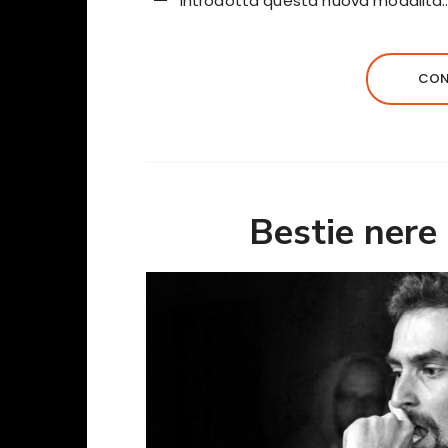
introdotta questa nuova modalità
CON
Bestie nere 