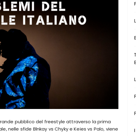
L
rande pubblico del freestyle attraverso la prima
le, nelle sfide Blnkay vs Chyky e Keies vs Palo, viene
I