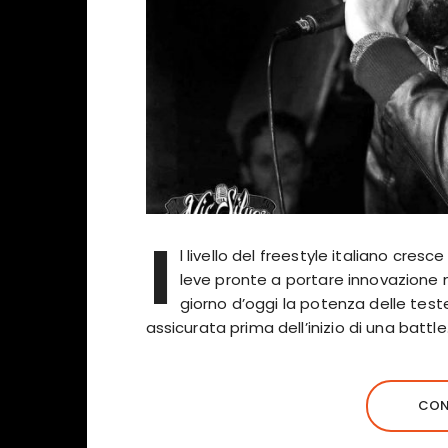
I
l livello del freestyle italiano cre
leve pronte a portare innovazione nell
giorno d’oggi la potenza delle teste
assicurata prima dell’inizio di una battl
CON