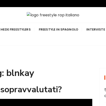
p Italiano
HEDE FREESTYLERS
FREESTYLE IN SPAGNOLO
INTERVISTE
g:
blnkay
 sopravvalutati?