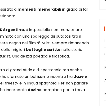
sistito a
momenti memorabili
in grado di far
ssionato.
S Argentina
, è impossibile non menzionare
rminata con uno spareggio disputatosi tra il
sere degna del film “8 Mile”. Sempre rimanendo
 delle migliori
battaglie scritte
nella storia
Stuart
. Una delizia poetica e filosofica.
tro di grandi sfide e di spettacolo ma anche
e ha sfornato un bellissimo incontro tra
Jaze e
del freestyle in lingua spagnola. Per non parlare
ha incoronato
Aczino
campione per la terza