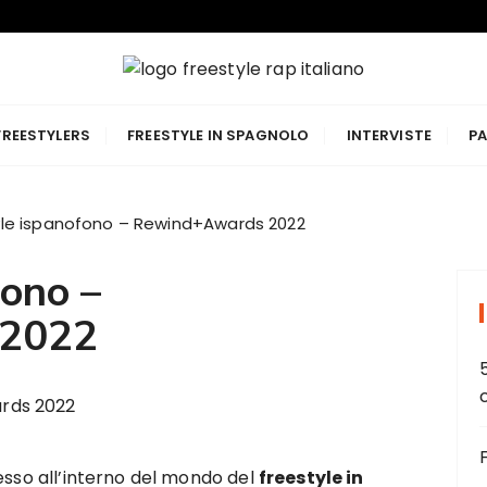
p Italiano
FREESTYLERS
FREESTYLE IN SPAGNOLO
INTERVISTE
PA
yle ispanofono – Rewind+Awards 2022
fono –
 2022
esso all’interno del mondo del
freestyle in