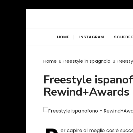
S
a
Freestyle Ra
Il sito principale sulla disciplina
l
t
HOME
INSTAGRAM
SCHEDE 
a
a
l
Home
Freestyle in spagnolo
Freest
c
o
Freestyle ispano
n
t
Rewind+Awards
e
n
u
t
o
er capire al meglio cos’è succ