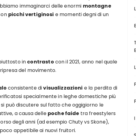
bbiamo immaginarci delle enormi
montagne
L
 con
picchi vertiginosi
e momenti degni di un
piuttosto in
contrasto
con il 2021, anno nel quale
 ripresa del movimento.
alo
consistente di
visualizzazioni
e la perdita di
rificatosi specialmente in leghe domestiche più
si può discutere sul fatto che oggigiorno le
tive, a causa delle
poche faide
tra freestylers
I
orso degli anni (ad esempio Chuty vs Skone),
poco appetibile ai nuovi fruitori.