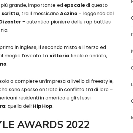
più grande, importante ed
epocale
di questo
 scritta
, tra il messicano
Aczino
– leggenda del
Dizaster
– autentico pioniere delle rap battles
nia.
il primo in inglese, il secondo misto e il terzo ed
al meglio l’evento. La
vittoria
finale è andata,
ino
.
 solo a compiere un‘impresa a livello di freestyle,
he sono spesso entrate in conflitto tra di loro –
mericani residenti in america e gli stessi
ra
: quella dell’
Hip Hop
.
YLE AWARDS 2022