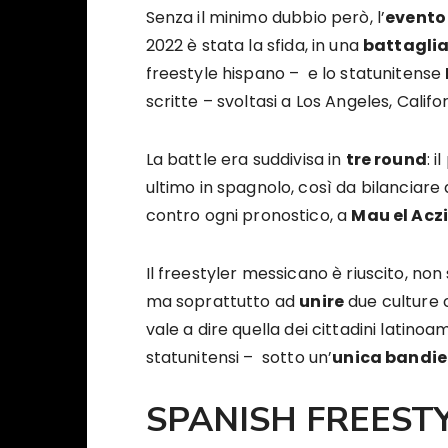
Senza il minimo dubbio però, l’
evento
2022 è stata la sfida, in una
battaglia
freestyle hispano – e lo statunitense
scritte – svoltasi a Los Angeles, Califor
La battle era suddivisa in
tre round
: 
ultimo in spagnolo, così da bilanciare 
contro ogni pronostico, a
Mau el Acz
Il freestyler messicano è riuscito, non
ma soprattutto ad
unire
due culture c
vale a dire quella dei cittadini latinoa
statunitensi – sotto un’
unica bandie
SPANISH FREEST