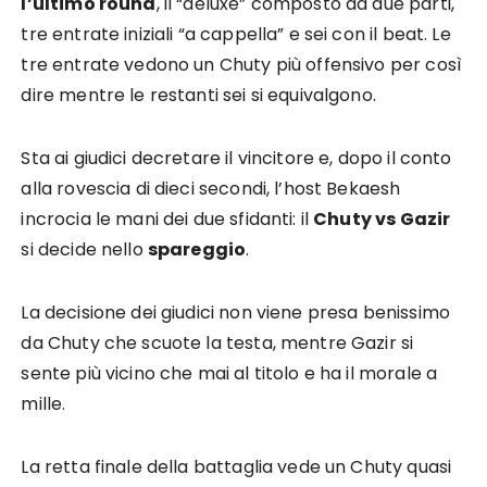
l’ultimo round
, il “deluxe” composto da due parti,
tre entrate iniziali “a cappella” e sei con il beat. Le
tre entrate vedono un Chuty più offensivo per così
dire mentre le restanti sei si equivalgono.
Sta ai giudici decretare il vincitore e, dopo il conto
alla rovescia di dieci secondi, l’host Bekaesh
incrocia le mani dei due sfidanti: il
Chuty vs Gazir
si decide nello
spareggio
.
La decisione dei giudici non viene presa benissimo
da Chuty che scuote la testa, mentre Gazir si
sente più vicino che mai al titolo e ha il morale a
mille.
La retta finale della battaglia vede un Chuty quasi