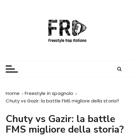
S
a
l
t
a
a
l
c
Freestyle Rap Italiano
Il sito principale sulla disciplina
o
n
t
e
Home
Freestyle in spagnolo
n
Chuty vs Gazir: la battle FMS migliore della storia?
u
t
Chuty vs Gazir: la battle
o
FMS migliore della storia?