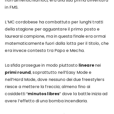
non dimentichiamoci, era alla sua prima avventura
in FMS.
L’MC cordobese ha combattuto per lunghi tratti
della stagione per agguantare il primo posto e
laurearsi campione, ma in questa finale era ormai
matematicamente fuori dalla lotta per il titolo, che
era invece contesto tra Papo e Mecha.
La sfida prosegue in modo piuttosto
lineare
nei
primi round
, soprattutto nell’Easy Mode e
nell’Hard Mode, dove nessuno dei due freestylers
riesce a mettere la freccia; almeno fino ai
cosiddetti “
minutos libres
” dove la battle inizia ad
avere l’effetto di una bomba incendiaria.