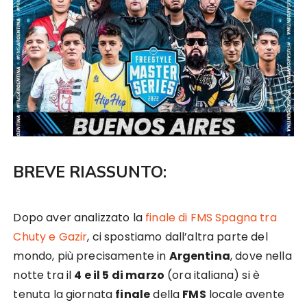
BREVE RIASSUNTO:
Dopo aver analizzato la
finale di FMS Spagna tra
Chuty e Gazir
, ci spostiamo dall’altra parte del
mondo, più precisamente in
Argentina
, dove nella
notte tra il
4 e il 5 di marzo
(ora italiana) si è
tenuta la giornata
finale
della
FMS
locale avente