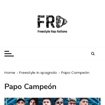
S
a
l
t
a
a
l
c
Freestyle Rap Italiano
Il sito principale sulla disciplina
o
n
t
e
Home
Freestyle in spagnolo
Papo Campeón
n
u
Papo Campeón
t
o