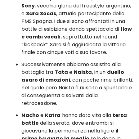
Sony
, vecchia gloria del freestyle argentino,
e
Sara Socas
, attuale partecipante della
FMS Spagna. I due si sono affrontati in una
battle di esibizione dando spettacolo di
flow
e cambi vocali
, soprattutto nel round
“kickback”. Sara si è aggiudicata la vittoria
finale con cinque voti a suo favore.
Successivamente abbiamo assistito alla
battaglia tra
Tata
e
Naista
, in un
duello
avaro di emozioni
, con poche rime brillanti,
nel quale però Naista è riuscito a spuntarla e
di conseguenza a salvarsi dalla
retrocessione.
Nacho
e
Katra
hanno dato vita alla
terza
battle
della serata, dove entrambi si
giocavano la permanenza nella liga e
il
primo ha avuto la meglio
solo dopo lo