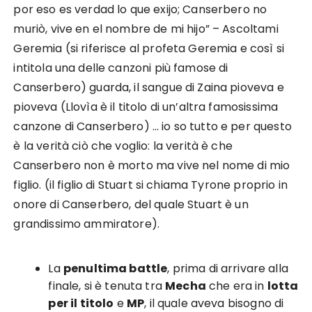
por eso es verdad lo que exijo; Canserbero no
muriò, vive en el nombre de mi hijo” – Ascoltami
Geremia (si riferisce al profeta Geremia e così si
intitola una delle canzoni più famose di
Canserbero) guarda, il sangue di Zaina pioveva e
pioveva (Llovìa è il titolo di un’altra famosissima
canzone di Canserbero) … io so tutto e per questo
è la verità ciò che voglio: la verità è che
Canserbero non è morto ma vive nel nome di mio
figlio. (il figlio di Stuart si chiama Tyrone proprio in
onore di Canserbero, del quale Stuart è un
grandissimo ammiratore).
La
penultima battle
, prima di arrivare alla
finale, si è tenuta tra
Mecha
che era in
lotta
per il titolo
e
MP
, il quale aveva bisogno di