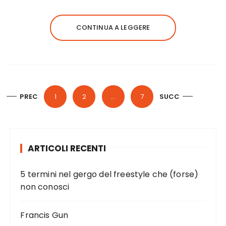
CONTINUA A LEGGERE
P
PREC
1
2
…
7
SUCC
a
g
i
ARTICOLI RECENTI
n
a
5 termini nel gergo del freestyle che (forse)
z
non conosci
i
o
Francis Gun