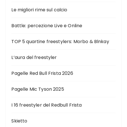
n
e
Le migliori rime sul calcio
d
Battle: percezione Live e Online
e
g
TOP 5 quartine freestylers: Morbo & Blnkay
l
i
L’aura del freestyler
a
r
Pagelle Red Bull Frista 2026
t
i
Pagelle Mic Tyson 2025
c
I 16 freestyler del Redbull Frista
o
l
Skietto
i