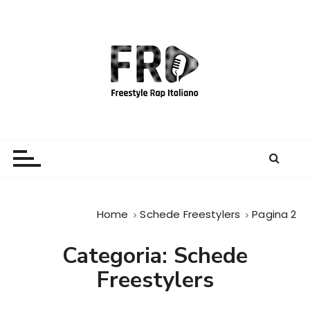
S
a
l
t
a
a
l
c
Freestyle Rap Italiano
Il sito principale sulla disciplina
o
n
t
e
Home
Schede Freestylers
Pagina 2
n
u
Categoria:
Schede
t
o
Freestylers